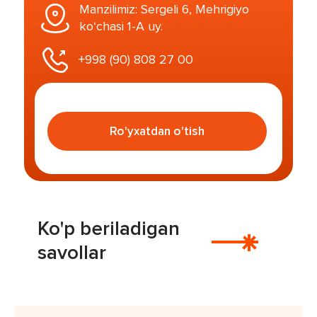
Manzilimiz: Sergeli 6, Mehrigiyo
ko‘chasi 1-A uy.
+998 (90) 808 27 00
Ro'yxatdan o'tish
Ko'p beriladigan
savollar