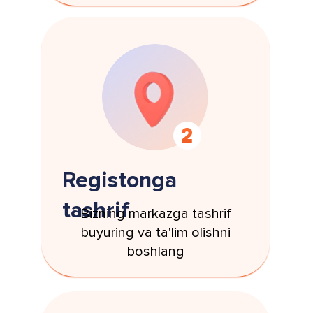
Registonga
tashrif
Bizning markazga tashrif
buyuring va ta'lim olishni
boshlang