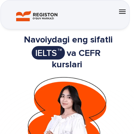
Navoiydagi eng sifatli
IELTS
va CEFR
TM
kurslari