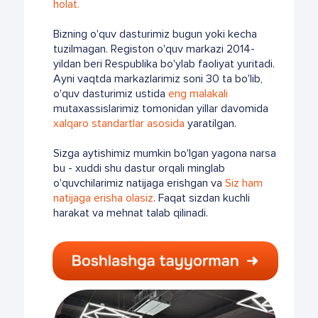
holat.
Bizning o'quv dasturimiz bugun yoki kecha
tuzilmagan. Registon o'quv markazi 2014-
yildan beri Respublika bo'ylab faoliyat yuritadi.
Ayni vaqtda markazlarimiz soni 30 ta bo'lib,
o'quv dasturimiz ustida
eng malakali
mutaxassislarimiz tomonidan yillar davomida
xalqaro standartlar asosida
yaratilgan.
Sizga aytishimiz mumkin bo'lgan yagona narsa
bu - xuddi shu dastur orqali minglab
o'quvchilarimiz natijaga erishgan va
Siz ham
natijaga erisha olasiz
. Faqat sizdan kuchli
harakat va mehnat talab qilinadi.