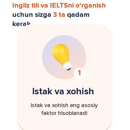
Ingliz tili va IELTSni o‘rganish
uchun sizga
3 ta
qadam
kerak
Istak va xohish
Istak va xohish eng asosiy
faktor hisoblanadi