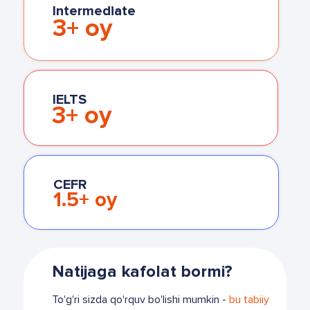
Intermediate
3+ oy
IELTS
3+ oy
CEFR
1.5+ oy
Natijaga kafolat bormi?
To'g'ri sizda qo'rquv bo'lishi mumkin -
bu tabiiy