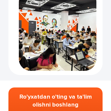
Ro'yxatdan o'ting va ta'lim
olishni boshlang