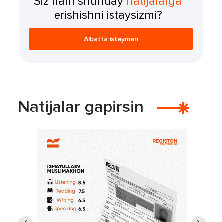
Siz ham shunday
natijalarga
erishishni istaysizmi?
Albatta istayman
Natijalar gapirsin