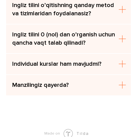
Ingliz tilini o’qitishning qanday metod
va tizimlaridan foydalanasiz?
Ingliz tilini 0 (nol) dan o’rganish uchun
+998
qancha vaqt talab qilinadi?
Yuborish
Individual kurslar ham mavjudmi?
Manzilingiz qayerda?
Tilda
Made on