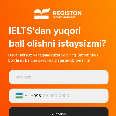
IELTS'dan yuqori
ball olishni istaysizmi?
Unda ismingiz va raqamingizni qoldiring. Biz siz bilan
bog'lanib barcha savollaringizga javob beramiz!
+998
Yuborish